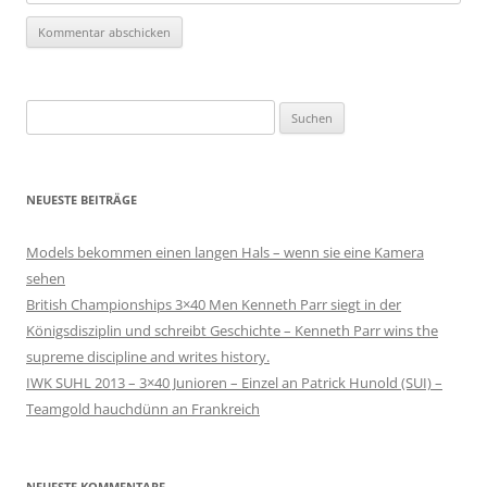
Suchen
nach:
NEUESTE BEITRÄGE
Models bekommen einen langen Hals – wenn sie eine Kamera
sehen
British Championships 3×40 Men Kenneth Parr siegt in der
Königsdisziplin und schreibt Geschichte – Kenneth Parr wins the
supreme discipline and writes history.
IWK SUHL 2013 – 3×40 Junioren – Einzel an Patrick Hunold (SUI) –
Teamgold hauchdünn an Frankreich
NEUESTE KOMMENTARE