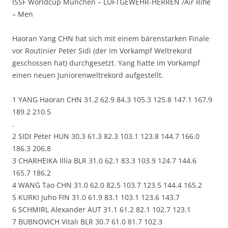
ISSF Worldcup München – LUFTGEWEHR-HERREN /Air Rifle
– Men
Haoran Yang CHN hat sich mit einem bärenstarken Finale
vor Routinier Peter Sidi (der im Vorkampf Weltrekord
geschossen hat) durchgesetzt. Yang hatte im Vorkampf
einen neuen Juniorenweltrekord aufgestellt.
1 YANG Haoran CHN 31.2 62.9 84.3 105.3 125.8 147.1 167.9
189.2 210.5
.
2 SIDI Peter HUN 30.3 61.3 82.3 103.1 123.8 144.7 166.0
186.3 206.8
3 CHARHEIKA Illia BLR 31.0 62.1 83.3 103.9 124.7 144.6
165.7 186.2
4 WANG Tao CHN 31.0 62.0 82.5 103.7 123.5 144.4 165.2
5 KURKI Juho FIN 31.0 61.9 83.1 103.1 123.6 143.7
6 SCHMIRL Alexander AUT 31.1 61.2 82.1 102.7 123.1
7 BUBNOVICH Vitali BLR 30.7 61.0 81.7 102.3