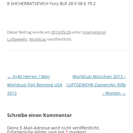
8 SHCHERBATSEVICH Yury BLR 28.9 58.6 79.2
Dieser Beitrag wurde am
2013/05/26
unter
International
,
Luftgewehr
,
Worldcup
veröffentlicht.
Beitragsnavigation
←
3×40 Herren / Men
Worldcup München 2013 –
Worldcup Fort Benning USA
LUFTGEWEHR-Damen/Air Rifle
2013
– Women
→
Schreibe einen Kommentar
Deine E-Mail-Adresse wird nicht veröffentlicht.
Erforderliche Felder sind mit
*
markiert