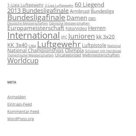
60 Liegend
1-Liga Luftgewehr
2-Liga Luftgewehr
2013 Bundesligafinale
Armbrust
Bundesliga
Bundesligafinale
Damen
DBS
Deutsche Meisterschaften
Dänische Meisterschaften
Europameisterschaft
Herren
Foto/Video
International
Junioren
kk 3x20
IPC
Luftgewehr
KK 3x40
Luftpistole
Liga
National
National Championships
Olympia
Schützen mit Handicap
Uncategorized
Weltmeisterschaften
Tschechische Meisterschaften
Worldcup
META
Anmelden
Eintrags-Feed
Kommentar-Feed
WordPress.org