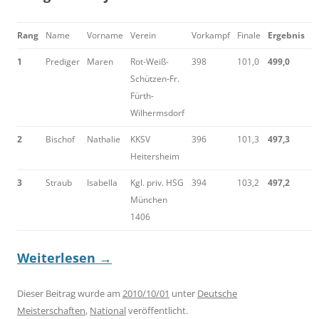
Rang
Name
Vorname
Verein
Vorkampf
Finale
Ergebnis
1
Prediger
Maren
Rot-Weiß-
398
101,0
499,0
Schützen-Fr.
Fürth-
Wilhermsdorf
2
Bischof
Nathalie
KKSV
396
101,3
497,3
Heitersheim
3
Straub
Isabella
Kgl. priv. HSG
394
103,2
497,2
München
1406
Weiterlesen
→
Dieser Beitrag wurde am
2010/10/01
unter
Deutsche
Meisterschaften
,
National
veröffentlicht.