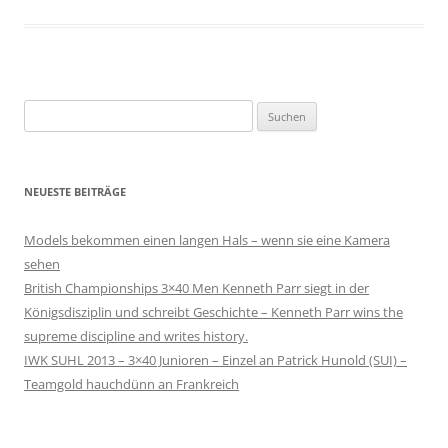
Suchen
nach:
NEUESTE BEITRÄGE
Models bekommen einen langen Hals – wenn sie eine Kamera
sehen
British Championships 3×40 Men Kenneth Parr siegt in der
Königsdisziplin und schreibt Geschichte – Kenneth Parr wins the
supreme discipline and writes history.
IWK SUHL 2013 – 3×40 Junioren – Einzel an Patrick Hunold (SUI) –
Teamgold hauchdünn an Frankreich