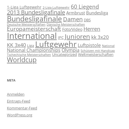
60 Liegend
1-Liga Luftgewehr
2-Liga Luftgewehr
2013 Bundesligafinale
Armbrust
Bundesliga
Bundesligafinale
Damen
DBS
Deutsche Meisterschaften
Dänische Meisterschaften
Europameisterschaft
Herren
Foto/Video
International
Junioren
kk 3x20
IPC
Luftgewehr
KK 3x40
Luftpistole
Liga
National
National Championships
Olympia
Schützen mit Handicap
Uncategorized
Weltmeisterschaften
Tschechische Meisterschaften
Worldcup
META
Anmelden
Eintrags-Feed
Kommentar-Feed
WordPress.org