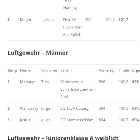
1978
Plattling
3
Mager
Jessica
Post-SV
399
102,7
501,7
Düsseldorf
Abt. SpSch
Luftgewehr – Männer
Rang
Name
Vorname
Verein
Vorkampf
Finale
Erg
1
Mohaupt
Tino
Förderverein
596
100,6
696,
Schießsportzentrum
Suhl
2
Wallowsky
Jürgen
SG 1354 Coburg
594
100,9
694,
3
Justus
Julian
SGi Homberg/Ohm
594
100,7
694,
Luftgewehr – Juniorenklasse A weiblich