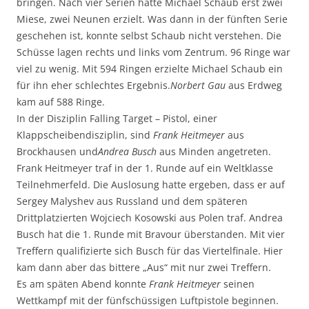
bringen. Nach vier Serien hatte Michael Schaub erst zwei
Miese, zwei Neunen erzielt. Was dann in der fünften Serie
geschehen ist, konnte selbst Schaub nicht verstehen. Die
Schüsse lagen rechts und links vom Zentrum. 96 Ringe war
viel zu wenig. Mit 594 Ringen erzielte Michael Schaub ein
für ihn eher schlechtes Ergebnis.
Norbert Gau
aus Erdweg
kam auf 588 Ringe.
In der Disziplin Falling Target – Pistol, einer
Klappscheibendisziplin, sind
Frank Heitmeyer
aus
Brockhausen und
Andrea Busch
aus Minden angetreten.
Frank Heitmeyer traf in der 1. Runde auf ein Weltklasse
Teilnehmerfeld. Die Auslosung hatte ergeben, dass er auf
Sergey Malyshev aus Russland und dem späteren
Drittplatzierten Wojciech Kosowski aus Polen traf. Andrea
Busch hat die 1. Runde mit Bravour überstanden. Mit vier
Treffern qualifizierte sich Busch für das Viertelfinale. Hier
kam dann aber das bittere „Aus“ mit nur zwei Treffern.
Es am späten Abend konnte
Frank Heitmeyer
seinen
Wettkampf mit der fünfschüssigen Luftpistole beginnen.