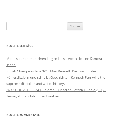
Suchen
nach:
NEUESTE BEITRÄGE
Models bekommen einen langen Hals – wenn sie eine Kamera
sehen
British Championships 3×40 Men Kenneth Parr siegt in der
Königsdisziplin und schreibt Geschichte – Kenneth Parr wins the
supreme discipline and writes history.
IWK SUHL 2013 – 3×40 Junioren – Einzel an Patrick Hunold (SUI) –
Teamgold hauchdünn an Frankreich
NEUESTE KOMMENTARE