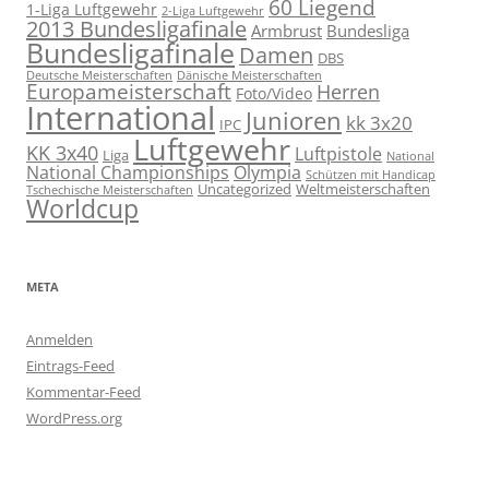
60 Liegend
1-Liga Luftgewehr
2-Liga Luftgewehr
2013 Bundesligafinale
Armbrust
Bundesliga
Bundesligafinale
Damen
DBS
Deutsche Meisterschaften
Dänische Meisterschaften
Europameisterschaft
Herren
Foto/Video
International
Junioren
kk 3x20
IPC
Luftgewehr
KK 3x40
Luftpistole
Liga
National
National Championships
Olympia
Schützen mit Handicap
Uncategorized
Weltmeisterschaften
Tschechische Meisterschaften
Worldcup
META
Anmelden
Eintrags-Feed
Kommentar-Feed
WordPress.org