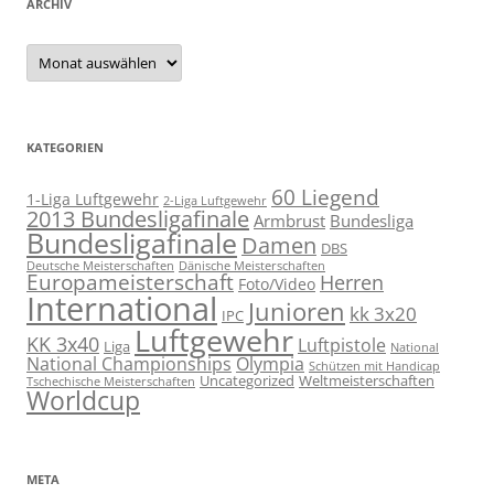
ARCHIV
Archiv
KATEGORIEN
60 Liegend
1-Liga Luftgewehr
2-Liga Luftgewehr
2013 Bundesligafinale
Armbrust
Bundesliga
Bundesligafinale
Damen
DBS
Deutsche Meisterschaften
Dänische Meisterschaften
Europameisterschaft
Herren
Foto/Video
International
Junioren
kk 3x20
IPC
Luftgewehr
KK 3x40
Luftpistole
Liga
National
National Championships
Olympia
Schützen mit Handicap
Uncategorized
Weltmeisterschaften
Tschechische Meisterschaften
Worldcup
META