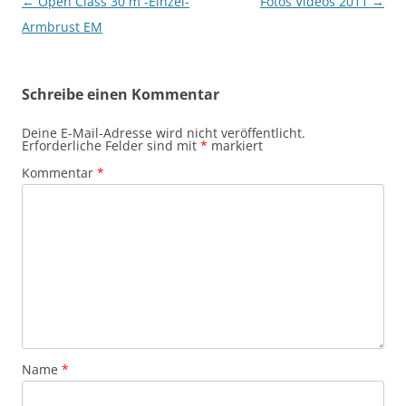
Beitragsnavigation
←
Open Class 30 m -Einzel-
Fotos Videos 2011
→
Armbrust EM
Schreibe einen Kommentar
Deine E-Mail-Adresse wird nicht veröffentlicht.
Erforderliche Felder sind mit
*
markiert
Kommentar
*
Name
*