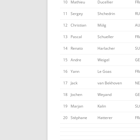
10
Mathieu
Ducellier
FR
11
Sergey
Shchedrin
RU
12
Christian
Mölg
AU
13
Pascal
Schueller
FR
14
Renato
Harlacher
SU
15
Andre
Weigel
GE
16
Yann
Le Goas
FR
17
Jack
van Bekhoven
N
18
Jochen
Weyand
GE
19
Marjan
Kalin
SL
20
Stéphane
Hatterer
FR