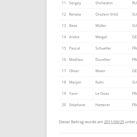
11
Sergey
Shchedrin
RU
12
Renata
Oražem Vršič
SL
13
Beat
Müller
SU
14
Andre
Weigel
GE
15
Pascal
Schueller
FR
16
Mathieu
Ducellier
FR
17
Oliver
Maier
GE
18
Marjan
Kalin
SL
19
Yann
Le Goas
FR
20
Stéphane
Hatterer
FR
Dieser Beitrag wurde am
2011/09/25
unter