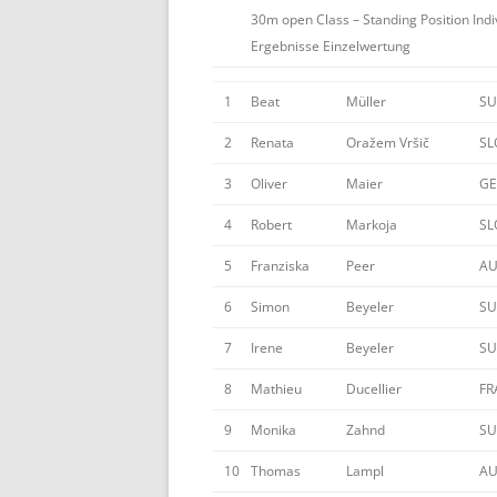
30m open Class – Standing Position Ind
Ergebnisse Einzelwertung
1
Beat
Müller
SU
2
Renata
Oražem Vršič
SL
3
Oliver
Maier
GE
4
Robert
Markoja
SL
5
Franziska
Peer
AU
6
Simon
Beyeler
SU
7
Irene
Beyeler
SU
8
Mathieu
Ducellier
FR
9
Monika
Zahnd
SU
10
Thomas
Lampl
AU