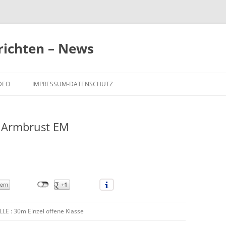
richten – News
DEO
IMPRESSUM-DATENSCHUTZ
NDESLIGAFINALE
- Armbrust EM
IGAFINALS – ARCHIV
E : 30m Einzel offene Klasse