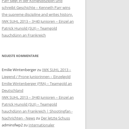
Parr siegt in der Königsdisziplin und
schreibt Geschichte – Kenneth Parr wins
the supreme discipline and writes history.
IWK SUHL 2013 – 3×40 Junioren – Einzel an
Patrick Hunold (SUI) – Teamgold
hauchdünn an Frankreich
NEUESTE KOMMENTARE
Emilie Wintenberger
zu
IWK SUHL 2013 –
Liegend / Prone Juniorinnen – Einzelgold
Emilie Wintenberger (FRA) – Teamgold an
Deutschland
IWK SUHL 2013 – 3×40 Junioren – Einzel an
Patrick Hunold (SUI) – Teamgold
hauchdünn an Frankreich | Shootingfan -
Nachrichten - News
zu
Der letzte Schuss
adminsfwp2
zu
Internationaler