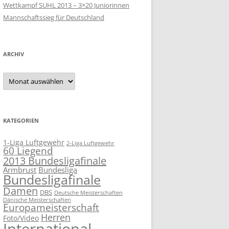
Wettkampf SUHL 2013 – 3×20 Juniorinnen
Mannschaftssieg für Deutschland
ARCHIV
Archiv
KATEGORIEN
1-Liga Luftgewehr
2-Liga Luftgewehr
60 Liegend
2013 Bundesligafinale
Armbrust
Bundesliga
Bundesligafinale
Damen
DBS
Deutsche Meisterschaften
Dänische Meisterschaften
Europameisterschaft
Herren
Foto/Video