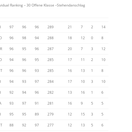
ividual Ranking – 30 Offene Klasse –Stehendanschlag
I
97
96
96
289
21
7
2
14
O
96
98
94
288
18
12
0
8
R
96
95
96
287
20
7
3
12
O
94
96
95
285
17
11
2
10
T
96
96
93
285
16
13
1
8
I
94
93
97
284
17
10
3
10
I
92
94
96
282
13
16
1
6
A
93
97
91
281
16
9
5
5
I
95
95
89
279
12
15
3
5
T
88
92
97
277
12
13
5
6