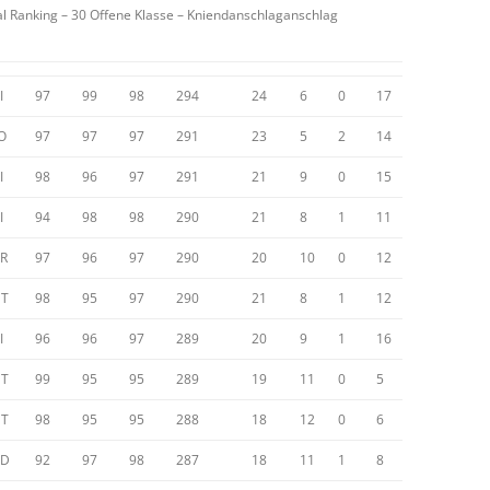
ual Ranking – 30 Offene Klasse – Kniendanschlaganschlag
I
97
99
98
294
24
6
0
17
O
97
97
97
291
23
5
2
14
I
98
96
97
291
21
9
0
15
I
94
98
98
290
21
8
1
11
R
97
96
97
290
20
10
0
12
T
98
95
97
290
21
8
1
12
I
96
96
97
289
20
9
1
16
T
99
95
95
289
19
11
0
5
T
98
95
95
288
18
12
0
6
ED
92
97
98
287
18
11
1
8