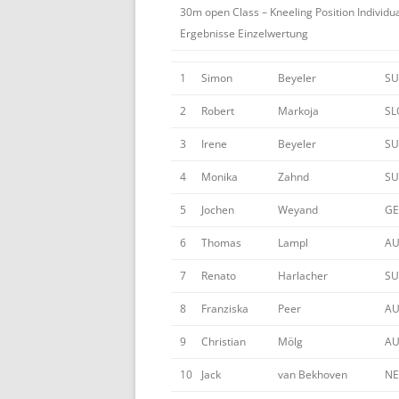
30m open Class – Kneeling Position Individ
Ergebnisse Einzelwertung
1
Simon
Beyeler
SU
2
Robert
Markoja
SL
3
Irene
Beyeler
SU
4
Monika
Zahnd
SU
5
Jochen
Weyand
GE
6
Thomas
Lampl
AU
7
Renato
Harlacher
SU
8
Franziska
Peer
AU
9
Christian
Mölg
AU
10
Jack
van Bekhoven
N