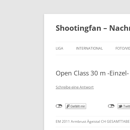
Zum
Inhalt
springen
Shootingfan – Nach
LIGA
INTERNATIONAL
FOTO/VI
BUNDESLIGAFINALE
2013 BU
Open Class 30 m -Einzel
BUNDESL
Schreibe eine Antwort
EM 2011 Armbrust Ägeistal CH GESAMTTABELL