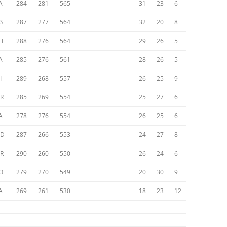
A
284
281
565
31
23
6
S
287
277
564
32
20
8
T
288
276
564
29
26
5
A
285
276
561
28
26
5
I
289
268
557
26
25
9
R
285
269
554
25
27
6
A
278
276
554
26
25
6
ED
287
266
553
24
27
8
R
290
260
550
26
24
6
O
279
270
549
20
30
9
A
269
261
530
18
23
12