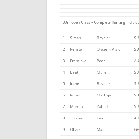
30m open Class – Complete Ranking Individu
1
Simon
Beyeler
SU
2
Renata
Oražem Vršič
SL
3
Franziska
Peer
AU
4
Beat
Müller
SU
5
Irene
Beyeler
SU
6
Robert
Markoja
SL
7
Monika
Zahnd
SU
8
Thomas
Lampl
AU
9
Oliver
Maier
GE