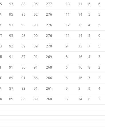
S
93
88
96
277
13
11
6
6
A
95
89
92
276
11
14
5
5
A
93
93
90
276
12
13
4
5
T
93
93
90
276
11
14
5
9
O
92
89
89
270
9
13
7
5
R
91
87
91
269
8
16
4
3
I
91
86
91
268
6
16
8
2
ED
89
91
86
266
6
16
7
2
A
87
83
91
261
9
8
9
4
R
85
86
89
260
6
14
6
2