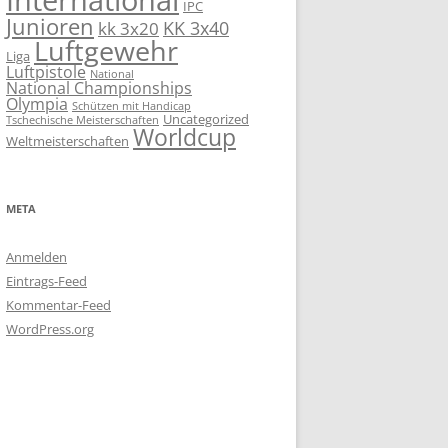
International
IPC
Junioren
KK 3x40
kk 3x20
Luftgewehr
Liga
Luftpistole
National
National Championships
Olympia
Schützen mit Handicap
Uncategorized
Tschechische Meisterschaften
Worldcup
Weltmeisterschaften
META
Anmelden
Eintrags-Feed
Kommentar-Feed
WordPress.org