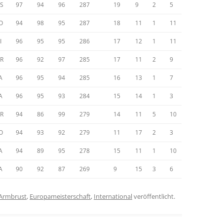
S
97
94
96
287
19
9
2
5
O
94
98
95
287
18
11
1
11
I
96
95
95
286
17
12
1
11
R
96
92
97
285
17
11
2
9
A
96
95
94
285
16
13
1
7
A
96
95
93
284
15
14
1
3
R
94
86
99
279
14
11
5
10
O
94
93
92
279
11
17
2
3
A
94
89
95
278
15
11
1
10
A
90
92
87
269
9
15
3
6
Armbrust
,
Europameisterschaft
,
International
veröffentlicht.