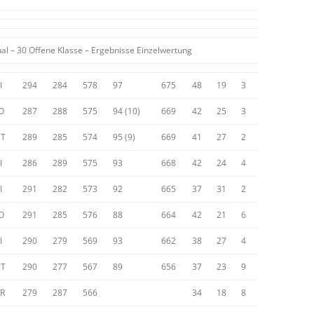
al – 30 Offene Klasse – Ergebnisse Einzelwertung
I
294
284
578
97
675
48
19
3
O
287
288
575
94 (10)
669
42
25
3
T
289
285
574
95 (9)
669
41
27
2
I
286
289
575
93
668
42
24
4
I
291
282
573
92
665
37
31
2
O
291
285
576
88
664
42
21
6
I
290
279
569
93
662
38
27
4
T
290
277
567
89
656
37
23
9
R
279
287
566
34
18
8