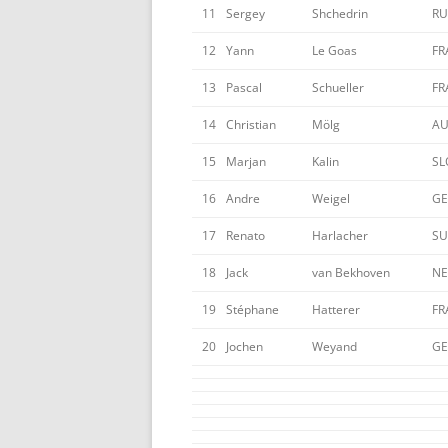
11
Sergey
Shchedrin
RU
12
Yann
Le Goas
FR
13
Pascal
Schueller
FR
14
Christian
Mölg
AU
15
Marjan
Kalin
SL
16
Andre
Weigel
GE
17
Renato
Harlacher
SU
18
Jack
van Bekhoven
N
19
Stéphane
Hatterer
FR
20
Jochen
Weyand
GE