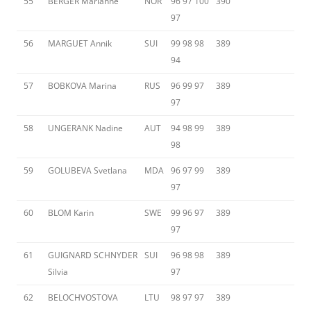
55
BERGER Marianne
NOR
96 97 100
390
97
56
MARGUET Annik
SUI
99 98 98
389
94
57
BOBKOVA Marina
RUS
96 99 97
389
97
58
UNGERANK Nadine
AUT
94 98 99
389
98
59
GOLUBEVA Svetlana
MDA
96 97 99
389
97
60
BLOM Karin
SWE
99 96 97
389
97
61
GUIGNARD SCHNYDER
SUI
96 98 98
389
Silvia
97
62
BELOCHVOSTOVA
LTU
98 97 97
389