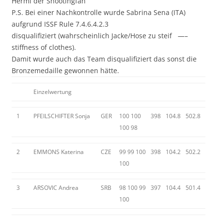
Hermi der Shootingfan
P.S. Bei einer Nachkontrolle wurde Sabrina Sena (ITA)
aufgrund ISSF Rule 7.4.6.4.2.3
disqualifiziert (wahrscheinlich Jacke/Hose zu steif —–
stiffness of clothes).
Damit wurde auch das Team disqualifiziert das sonst die
Bronzemedaille gewonnen hätte.
Einzelwertung
1
PFEILSCHIFTER Sonja
GER
100 100
398
104.8
502.8
100 98
2
EMMONS Katerina
CZE
99 99 100
398
104.2
502.2
100
3
ARSOVIC Andrea
SRB
98 100 99
397
104.4
501.4
100