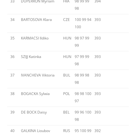
33
DUPERRON Myriam
FRA
98 99 99
394
98
34
BARTOSOVA Klara
CZE
100 99 94
393
100
35
KARMACSI Ildiko
HUN
98 97 99
393
99
36
SZIJJ Katinka
HUN
97 99 99
393
98
37
IVANCHEVA Viktoria
BUL
98 99 98
393
98
38
BOGACKA Sylwia
POL
98 98 100
393
97
39
DE BOCK Daisy
BEL
99 96 100
393
98
40
GALKINA Lioubov
RUS
95 100 99
392