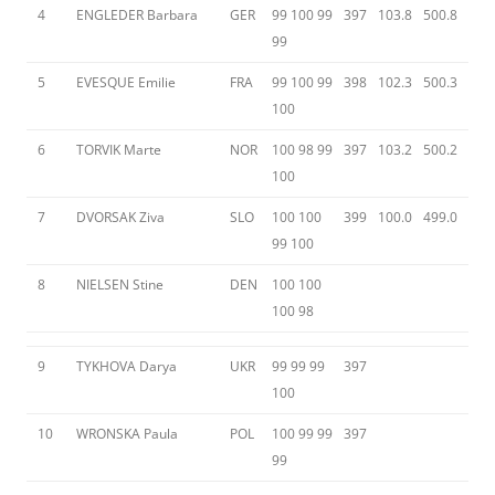
4
ENGLEDER Barbara
GER
99 100 99
397
103.8
500.8
99
5
EVESQUE Emilie
FRA
99 100 99
398
102.3
500.3
100
6
TORVIK Marte
NOR
100 98 99
397
103.2
500.2
100
7
DVORSAK Ziva
SLO
100 100
399
100.0
499.0
99 100
8
NIELSEN Stine
DEN
100 100
100 98
9
TYKHOVA Darya
UKR
99 99 99
397
100
10
WRONSKA Paula
POL
100 99 99
397
99