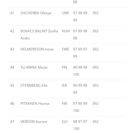
98
41
SHCHERBA Olesya
UKR
97 98 98
392
99
42
KOVACS BALINT Zsofia
HUN
97 99 98
392
Aniko
98
43
HELMERSSON Irene
SWE
97 99 97
392
99
44
YLI-KIIKKA Marjo
FIN
96 98 98
392
100
45
STERNBERG Ella
ISR
96 99 98
392
99
46
PITKANEN Hanna
FIN
97 96 99
392
100
47
VERDON Aurore
SUI
98 97 97
392
100