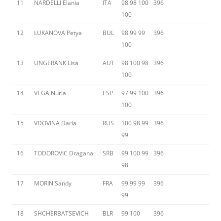
11
NARDELLI Elania
ITA
98 98 100
396
100
12
LUKANOVA Petya
BUL
98 99 99
396
100
13
UNGERANK Lisa
AUT
98 100 98
396
100
14
VEGA Nuria
ESP
97 99 100
396
100
15
VDOVINA Daria
RUS
100 98 99
396
99
16
TODOROVIC Dragana
SRB
99 100 99
396
98
17
MORIN Sandy
FRA
99 99 99
396
99
18
SHCHERBATSEVICH
BLR
99 100
396