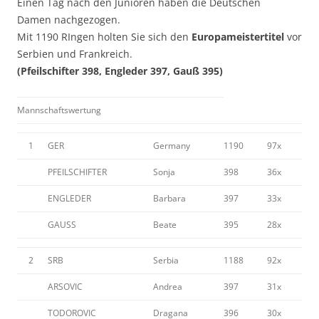
Einen Tag nach den Junioren haben die Deutschen
Damen nachgezogen.
Mit 1190 RIngen holten Sie sich den
Europameistertitel
vor
Serbien und Frankreich.
(Pfeilschifter 398, Engleder 397, Gauß 395)
Mannschaftswertung
1
GER
Germany
1190
97x
PFEILSCHIFTER
Sonja
398
36x
ENGLEDER
Barbara
397
33x
GAUSS
Beate
395
28x
2
SRB
Serbia
1188
92x
ARSOVIC
Andrea
397
31x
TODOROVIC
Dragana
396
30x