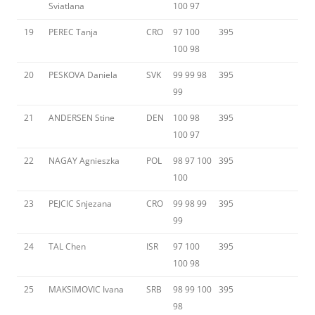
Sviatlana
100 97
19
PEREC Tanja
CRO
97 100
395
100 98
20
PESKOVA Daniela
SVK
99 99 98
395
99
21
ANDERSEN Stine
DEN
100 98
395
100 97
22
NAGAY Agnieszka
POL
98 97 100
395
100
23
PEJCIC Snjezana
CRO
99 98 99
395
99
24
TAL Chen
ISR
97 100
395
100 98
25
MAKSIMOVIC Ivana
SRB
98 99 100
395
98