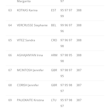
Margarita
97
63
KOTKAS Karina
EST
95 97 97
388
99
64
VERCRUSSE Stephanie
BEL
99 96 97
388
96
65
VITEZ Sandra
CRO
97 96 97
388
98
66
AGHAJANYAN Irina
ARM
97 98 95
388
98
67
MCINTOSH Jennifer
GBR
97 98 97
387
95
68
CORISH Jennifer
GBR
97 95 98
387
97
69
PALIOKAITE Kristina
LTU
95 97 98
387
97