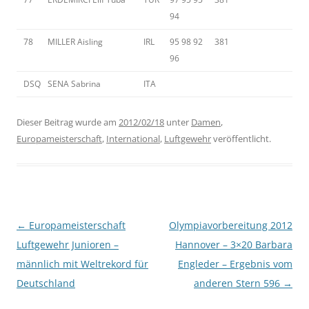
94
78
MILLER Aisling
IRL
95 98 92
381
96
DSQ
SENA Sabrina
ITA
Dieser Beitrag wurde am
2012/02/18
unter
Damen
,
Europameisterschaft
,
International
,
Luftgewehr
veröffentlicht.
Beitragsnavigation
←
Europameisterschaft
Olympiavorbereitung 2012
Luftgewehr Junioren –
Hannover – 3×20 Barbara
männlich mit Weltrekord für
Engleder – Ergebnis vom
Deutschland
anderen Stern 596
→