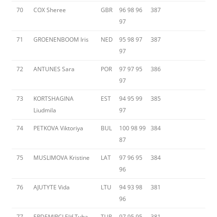
70
COX Sheree
GBR
96 98 96
387
97
71
GROENENBOOM Iris
NED
95 98 97
387
97
72
ANTUNES Sara
POR
97 97 95
386
97
73
KORTSHAGINA
EST
94 95 99
385
Liudmila
97
74
PETKOVA Viktoriya
BUL
100 98 99
384
87
75
MUSLIMOVA Kristine
LAT
97 96 95
384
96
76
AJUTYTE Vida
LTU
94 93 98
381
96
77
ERDEMIRCI Elif Tuba
TUR
97 95 95
381