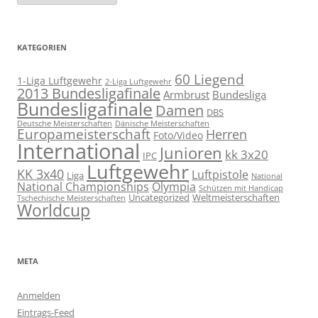
KATEGORIEN
60 Liegend
1-Liga Luftgewehr
2-Liga Luftgewehr
2013 Bundesligafinale
Armbrust
Bundesliga
Bundesligafinale
Damen
DBS
Deutsche Meisterschaften
Dänische Meisterschaften
Europameisterschaft
Herren
Foto/Video
International
Junioren
kk 3x20
IPC
Luftgewehr
KK 3x40
Luftpistole
Liga
National
National Championships
Olympia
Schützen mit Handicap
Uncategorized
Weltmeisterschaften
Tschechische Meisterschaften
Worldcup
META
Anmelden
Eintrags-Feed