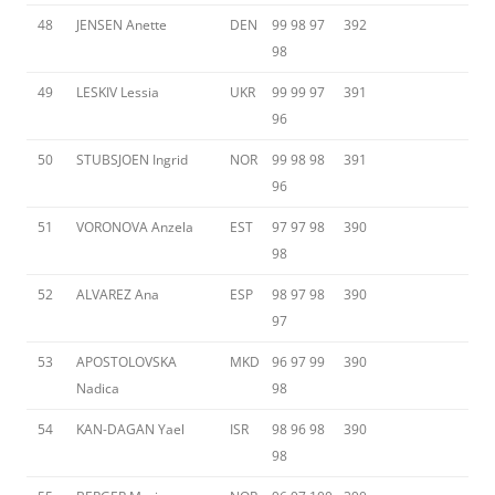
48
JENSEN Anette
DEN
99 98 97
392
98
49
LESKIV Lessia
UKR
99 99 97
391
96
50
STUBSJOEN Ingrid
NOR
99 98 98
391
96
51
VORONOVA Anzela
EST
97 97 98
390
98
52
ALVAREZ Ana
ESP
98 97 98
390
97
53
APOSTOLOVSKA
MKD
96 97 99
390
Nadica
98
54
KAN-DAGAN Yael
ISR
98 96 98
390
98